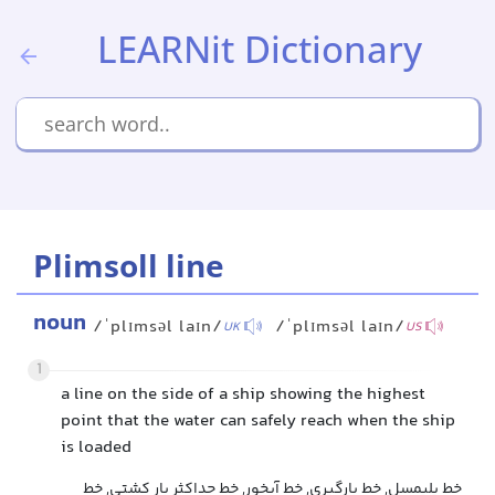
LEARNit Dictionary
Plimsoll line
noun
/ˈplɪmsəl laɪn/
/ˈplɪmsəl laɪn/
UK
US
1
a line on the side of a ship showing the highest
point that the water can safely reach when the ship
is loaded
خط پلیمسل, خط بارگیری, خط آبخور, خط حداکثر بار کشتی, خط