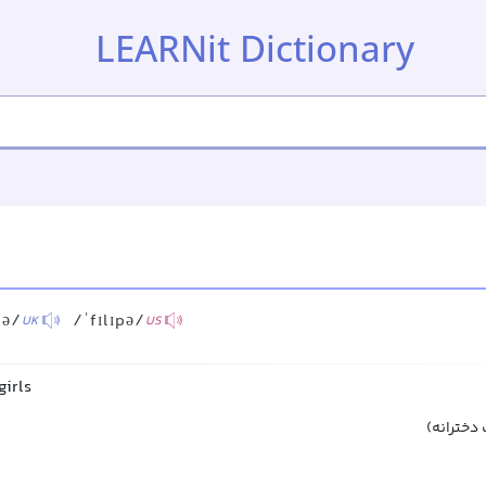
LEARNit Dictionary
pə/
/ˈfɪlɪpə/
UK
US
girls
 دخترانه)