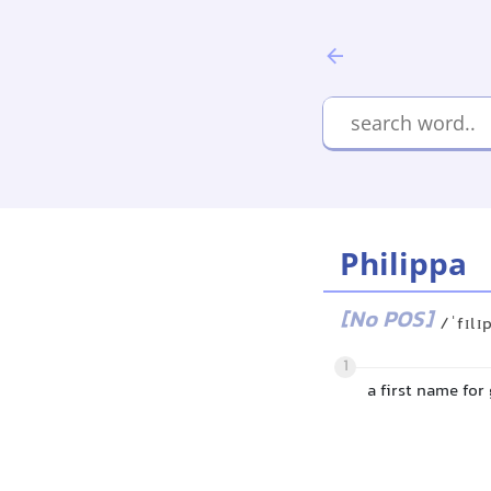
Philippa
[No POS]
/ˈfɪlɪ
1
a first name for 