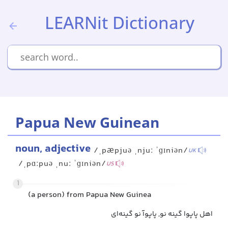
LEARNit Dictionary
Papua New Guinean
noun, adjective
/ˌpæpjuə ˌnjuː ˈɡɪniən/
UK
/ˌpɑːpuə ˌnuː ˈɡɪniən/
US
1
(a person) from Papua New Guinea
اهل پاپوا گینه نو, پاپوآ نو گینه‌ای