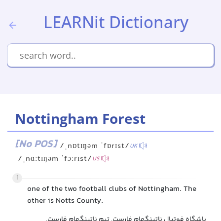
LEARNit Dictionary
Nottingham Forest
[No POS]
/ˌnɒtɪŋəm ˈfɒrɪst/
UK
/ˌnɑːtɪŋəm ˈfɔːrɪst/
US
1
one of the two football clubs of Nottingham. The
other is Notts County.
باشگاه فوتبال ناتینگهام فارست, تیم ناتینگهام فارست,