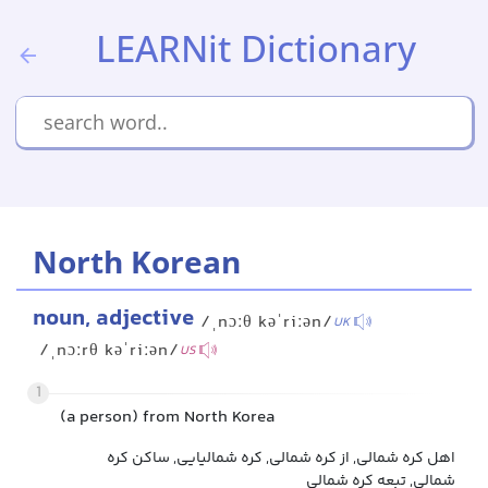
LEARNit Dictionary
North Korean
noun, adjective
/ˌnɔːθ kəˈriːən/
UK
/ˌnɔːrθ kəˈriːən/
US
1
(a person) from North Korea
اهل کره شمالی, از کره شمالی, کره شمالیایی, ساکن کره
شمالی, تبعه کره شمالی