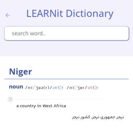
LEARNit Dictionary
Niger
noun
/niːˈʒeə(r)/
/niːˈʒer/
UK
US
1
a country in West Africa
نیجر, جمهوری نیجر, کشور نیجر