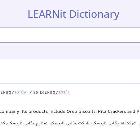
LEARNit Dictionary
ɪskəʊ/
/nəˈbɪskəʊ/
UK
US
company. Its products include Oreo biscuits, Ritz Crackers and P
 شرکت آمریکایی نابیسکو, شرکت غذایی نابیسکو, صنایع غذایی نابیسکو, کمپ