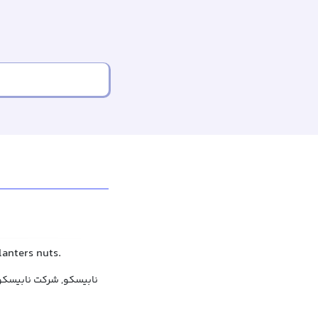
lanters nuts.
نابیسکو, شرکت نابیسکو,