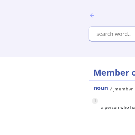
Member o
noun
/ˌmembər 
1
a person who has