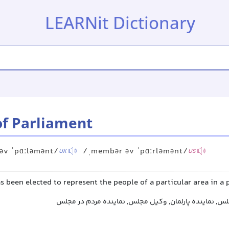
LEARNit Dictionary
f Parliament
əv ˈpɑːləmənt/
/ˌmembər əv ˈpɑːrləmənt/
UK
US
 been elected to represent the people of a particular area in a 
س, نماینده پارلمان, وکیل مجلس, نماینده مردم در مجلس