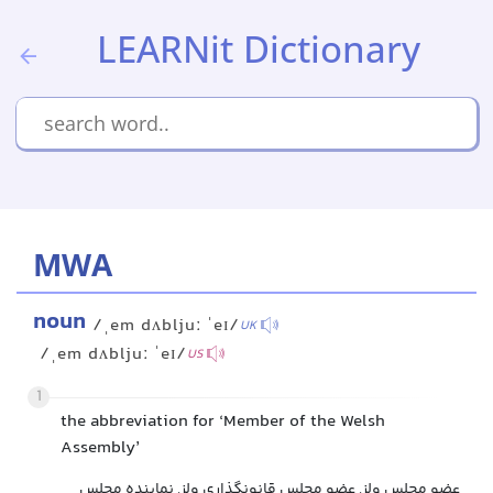
LEARNit Dictionary
MWA
noun
/ˌem dʌbljuː ˈeɪ/
UK
/ˌem dʌbljuː ˈeɪ/
US
1
the abbreviation for ‘Member of the Welsh
Assembly’
عضو مجلس ولز, عضو مجلس قانونگذاری ولز, نماینده مجلس