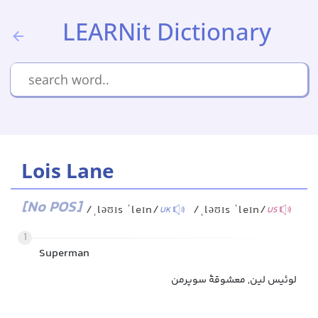
LEARNit Dictionary
Lois Lane
[No POS]
/ˌləʊɪs ˈleɪn/
/ˌləʊɪs ˈleɪn/
UK
US
1
Superman
لوئیس لین, معشوقهٔ سوپرمن