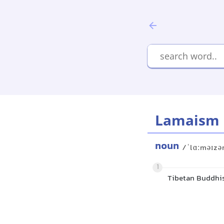
Lamaism
noun
/ˈlɑːməɪz
1
Tibetan Buddhi