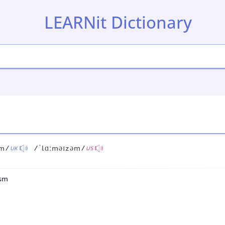
LEARNit Dictionary
əm/
/ˈlɑːməɪzəm/
UK
US
sm