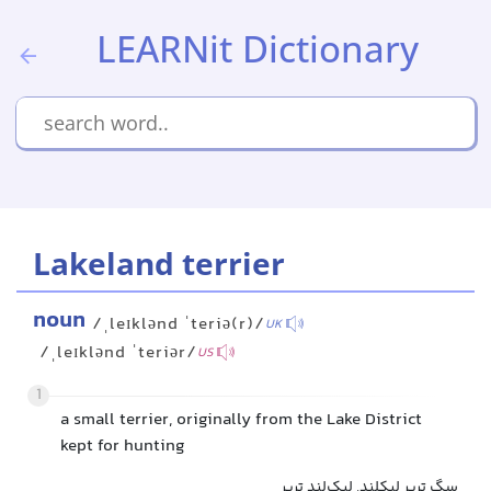
LEARNit Dictionary
Lakeland terrier
noun
/ˌleɪklənd ˈteriə(r)/
UK
/ˌleɪklənd ˈteriər/
US
1
a small terrier, originally from the Lake District
kept for hunting
سگ تریر لیکلند, لیک‌لند تریر