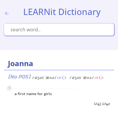
LEARNit Dictionary
Joanna
[No POS]
/dʒəʊˈænə/
/dʒəʊˈænə/
UK
US
1
a first name for girls
جوانا, ژوانا