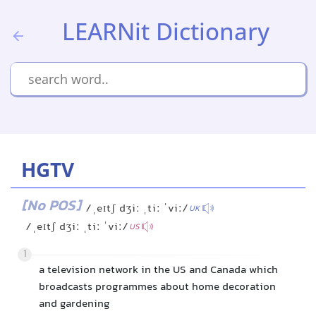
LEARNit Dictionary
HGTV
[No POS]
/ˌeɪtʃ dʒiː ˌtiː ˈviː/
UK
/ˌeɪtʃ dʒiː ˌtiː ˈviː/
US
1
a television network in the US and Canada which
broadcasts programmes about home decoration
and gardening