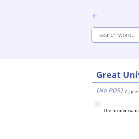
Great Uni
[No POS]
/ˌɡreɪ
1
the former name