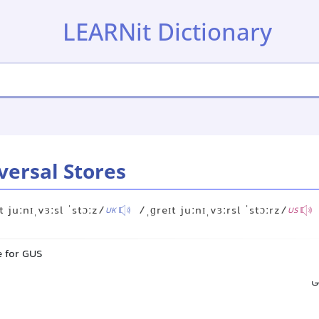
LEARNit Dictionary
versal Stores
t juːnɪˌvɜːsl ˈstɔːz/
/ˌɡreɪt juːnɪˌvɜːrsl ˈstɔːrz/
UK
US
 for GUS
ی