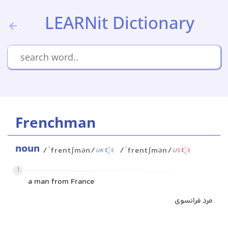
LEARNit Dictionary
Frenchman
noun
/ˈfrentʃmən/
/ˈfrentʃmən/
UK
US
1
a man from France
مرد فرانسوی