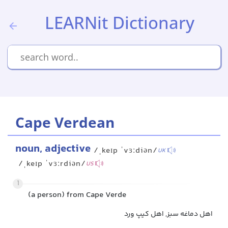
LEARNit Dictionary
Cape Verdean
noun, adjective
/ˌkeɪp ˈvɜːdiən/
UK
/ˌkeɪp ˈvɜːrdiən/
US
1
(a person) from Cape Verde
اهل دماغه سبز, اهل کیپ ورد