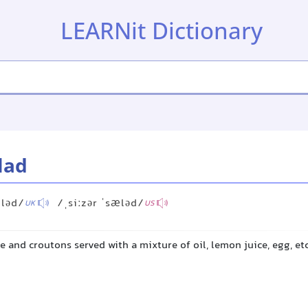
LEARNit Dictionary
lad
æləd/
/ˌsiːzər ˈsæləd/
UK
US
ce and croutons served with a mixture of oil, lemon juice, egg, etc