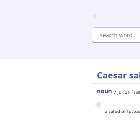
Caesar sa
noun
/ˌsiːzə ˈs
1
a salad of lettu