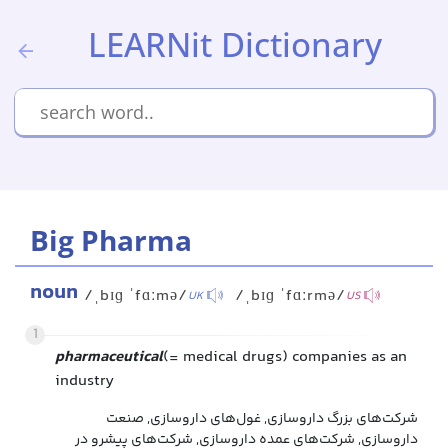
LEARNit Dictionary
Big Pharma
noun
/ˌbɪɡ ˈfɑːmə/
/ˌbɪɡ ˈfɑːrmə/
UK
US
1
pharmaceutical
(= medical drugs) companies as an
industry
شرکت‌های بزرگ داروسازی, غول‌های داروسازی, صنعت
داروسازی, شرکت‌های عمده داروسازی, شرکت‌های پیشرو در