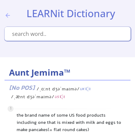
LEARNit Dictionary
Aunt Jemima™
[No POS]
/ˌɑːnt dʒəˈmaɪmə/
UK
/ˌænt dʒəˈmaɪmə/
US
1
the brand name of some US food products
including one that is mixed with milk and eggs to
make pancakes(= flat round cakes)