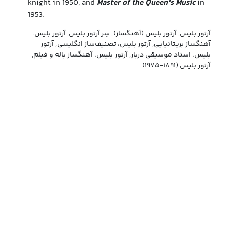
knight in 1950, and
Master of the Queen's Music
in
1953.
آرتور بلیس, آرتور بلیس (آهنگساز), سِر آرتور بلیس, آرتور بلیس،
آهنگساز بریتانیایی, آرتور بلیس، تصنیف‌ساز انگلیسی, آرتور
بلیس، استاد موسیقی دربار, آرتور بلیس، آهنگساز باله و فیلم,
آرتور بلیس (۱۸۹۱-۱۹۷۵)