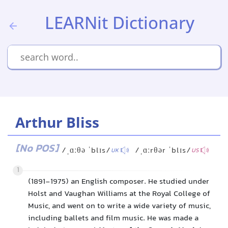
LEARNit Dictionary
Arthur Bliss
[No POS]
/ˌɑːθə ˈblɪs/
/ˌɑːrθər ˈblɪs/
UK
US
1
(1891-1975) an English composer. He studied under
Holst and Vaughan Williams at the Royal College of
Music, and went on to write a wide variety of music,
including ballets and film music. He was made a