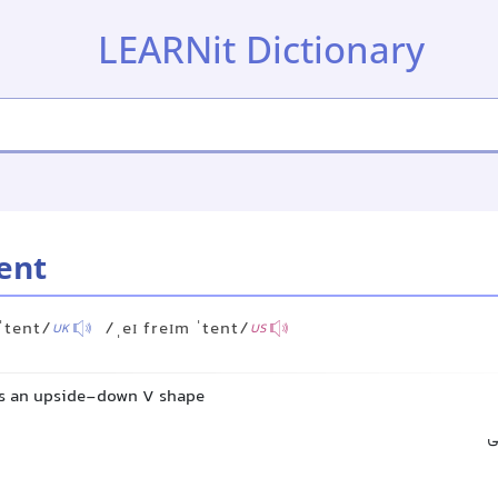
LEARNit Dictionary
ent
 ˈtent/
/ˌeɪ freɪm ˈtent/
UK
US
ms an upside-down V shape
ی