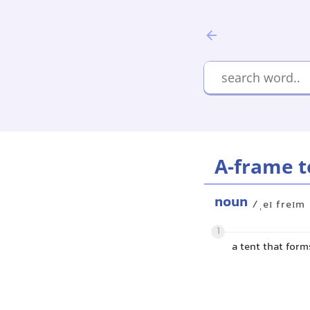
A-frame t
noun
/ˌeɪ freɪm
1
a tent that for