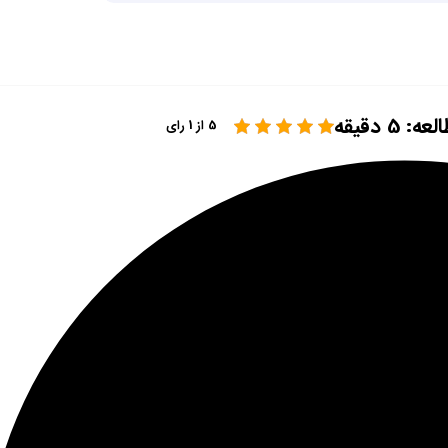
 5 دقیقه
5 از 1 رای